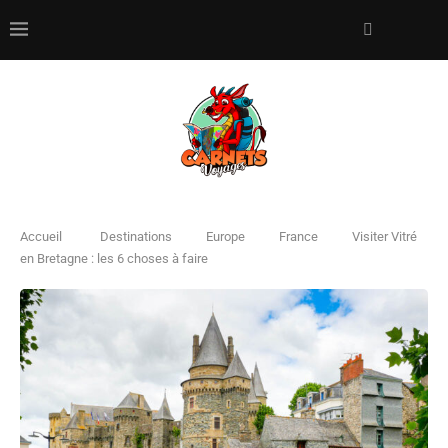
Accueil
Destinations
Europe
France
Visiter Vitré
en Bretagne : les 6 choses à faire