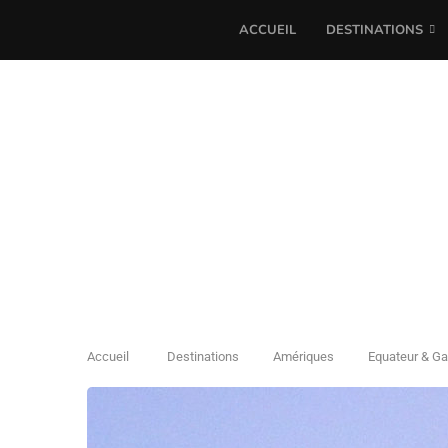
ACCUEIL
DESTINATIONS
Accueil
Destinations
Amériques
Equateur & G