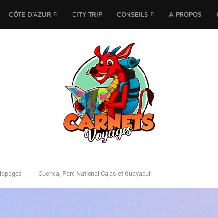
CÔTE D’AZUR
CITY TRIP
CONSEILS
A PROPOS
alapagos
Cuenca, Parc National Cajas et Guayaquil