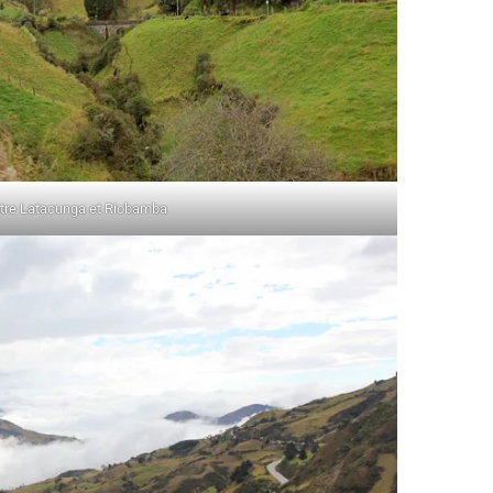
tre Latacunga et Riobamba