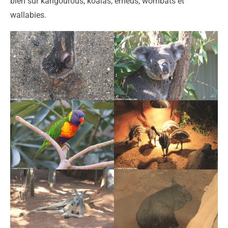
bien sûr kangourous, koalas, émeus, wombats et
wallabies.