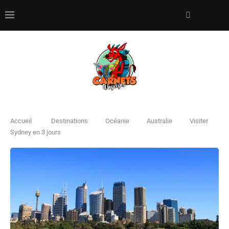
Accueil
Destinations
Océanie
Australie
Visiter
Sydney en 3 jours