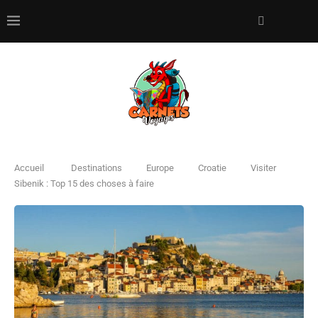
Accueil
Destinations
Europe
Croatie
Visiter
Sibenik : Top 15 des choses à faire