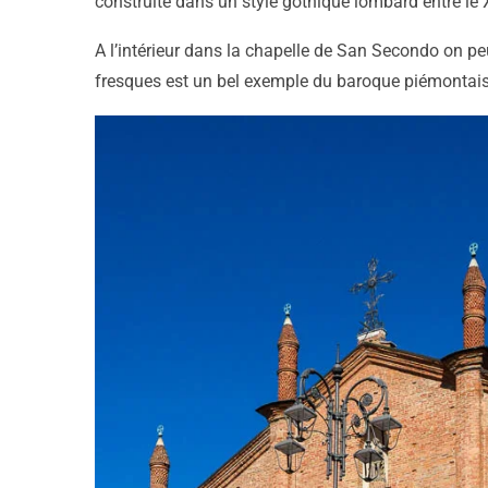
construite dans un style gothique lombard entre le X
A l’intérieur dans la chapelle de San Secondo on pe
fresques est un bel exemple du baroque piémontais