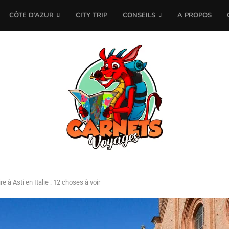
CÔTE D’AZUR
CITY TRIP
CONSEILS
A PROPOS
re à Asti en Italie : 12 choses à voir