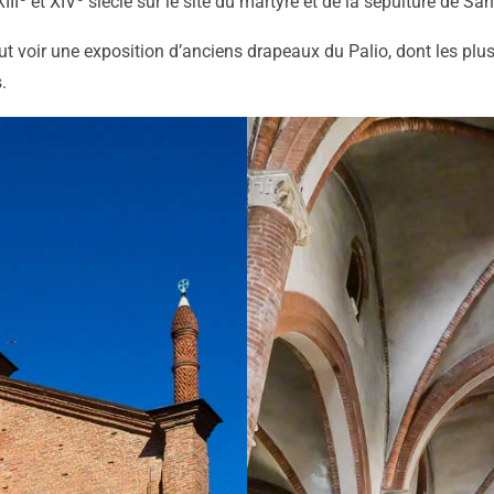
III
et XIV
siècle sur le site du martyre et de la sépulture de S
ut voir une exposition d’anciens drapeaux du Palio, dont les plu
.