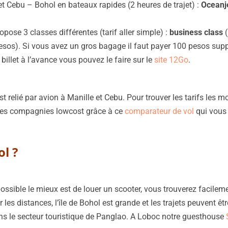
et Cebu – Bohol en bateaux rapides (2 heures de trajet) :
Oceanj
ose 3 classes différentes (tarif aller simple) :
business class
(
pesos). Si vous avez un gros bagage il faut payer 100 pesos sup
illet à l’avance vous pouvez le faire sur le
site 12Go
.
st relié par avion à Manille et Cebu. Pour trouver les tarifs les 
uses compagnies lowcost grâce à ce
comparateur de vol
qui vous 
l ?
possible le mieux est de louer un scooter, vous trouverez facileme
les distances, l’île de Bohol est grande et les trajets peuvent ê
ns le secteur touristique de Panglao. A Loboc notre guesthouse