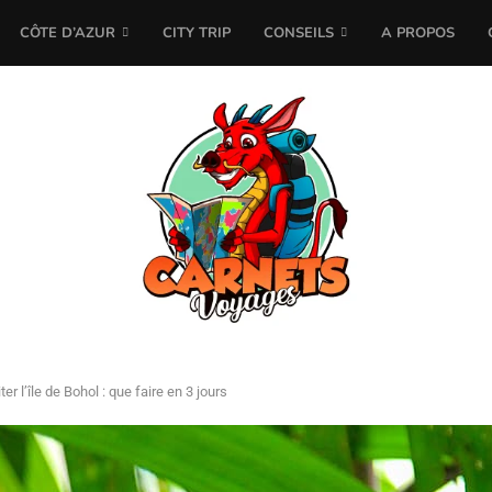
CÔTE D’AZUR
CITY TRIP
CONSEILS
A PROPOS
iter l’île de Bohol : que faire en 3 jours