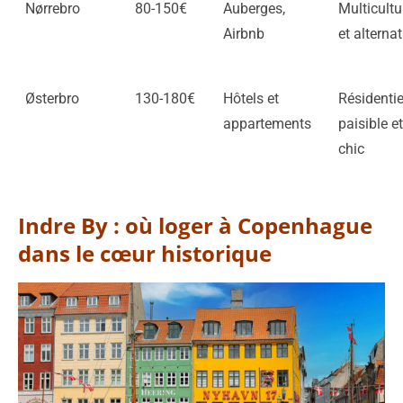
Nørrebro
80-150€
Auberges,
Multicultu
Airbnb
et alternat
Østerbro
130-180€
Hôtels et
Résidentie
appartements
paisible et
chic
Indre By : où loger à Copenhague
dans le cœur historique