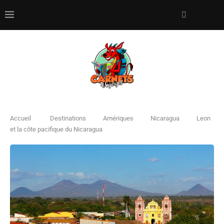
Accueil
Destinations
Amériques
Nicaragua
Leon
et la côte pacifique du Nicaragua